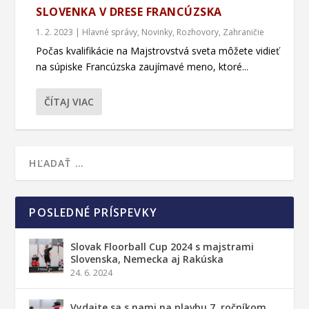
SLOVENKA V DRESE FRANCÚZSKA
1. 2. 2023
|
Hlavné správy
,
Novinky
,
Rozhovory
,
Zahraničie
Počas kvalifikácie na Majstrovstvá sveta môžete vidieť
na súpiske Francúzska zaujímavé meno, ktoré...
ČÍTAJ VIAC
POSLEDNÉ PRÍSPEVKY
Slovak Floorball Cup 2024 s majstrami
Slovenska, Nemecka aj Rakúska
24. 6. 2024
Vydajte sa s nami na plavbu 7. ročníkom