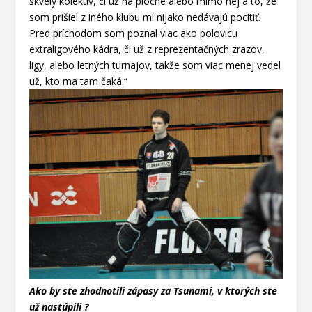
skvelý kolektív, či už na ploche alebo mimo nej a to, že
som prišiel z iného klubu mi nijako nedávajú pocítiť.
Pred príchodom som poznal viac ako polovicu
extraligového kádra, či už z reprezentačných zrazov,
ligy, alebo letných turnajov, takže som viac menej vedel
už, kto ma tam čaká.“
Ako by ste zhodnotili zápasy za Tsunami, v ktorých ste
už nastúpili ?