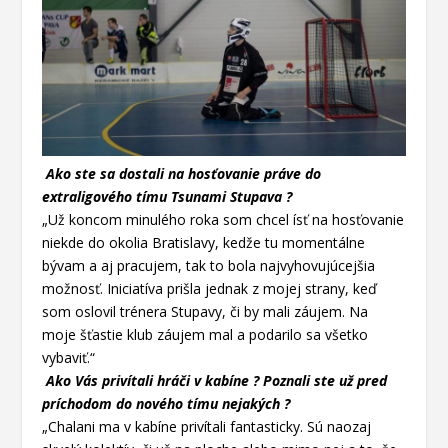
Ako ste sa dostali na hosťovanie práve do
extraligového tímu Tsunami Stupava ?
„Už koncom minulého roka som chcel ísť na hosťovanie
niekde do okolia Bratislavy, kedže tu momentálne
bývam a aj pracujem, tak to bola najvyhovujúcejšia
možnosť. Iniciatíva prišla jednak z mojej strany, keď
som oslovil trénera Stupavy, či by mali záujem. Na
moje šťastie klub záujem mal a podarilo sa všetko
vybaviť.“
Ako Vás privítali hráči v kabíne ? Poznali ste už pred
príchodom do nového tímu nejakých ?
„Chalani ma v kabíne privítali fantasticky. Sú naozaj