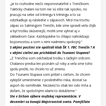
„Je to rozhodne niečo neporovnateľné s Trenčínom.
Takticky chalani na tom nie sú ešte tak vysoko, no
pracujú na sebe od tréningu k tréningu a to sa
odzrkadluje aj následne v zápasoch. Mrzí ma trochu
zápas so Salmingom Trenčín, kde sme spravili veľa chýb
a byť trošku skúsenejší, mohli sme vyhrať aj v
základnom čase. Každopádne to chlapci nahrádzajú
bojovnosťou a som s nimi nadmieru spokojný.“
S akými pocitmi ste opúštali klub ŠK 1. FBC Trenčín ? A
s akými cieľmi zas prichádzali do Tsunami Stupava?
„Z Trenčína som odchádzal trošku s ťažkým srdcom.
Chalanov predsa len poznám už roky a veľa sme toho
spolu prežili, no chcelo to už zmenu.
Do Tsunami Stupava som prišiel s cieľom, že chcem
vylepšiť umiestnenie z posledného roka, dostať sa
aspoň do semifinále. Nezávisí to však len odo mňa a
dúfam, že spoločnými silami to dokážeme.“
Ste v širšom výbere mužskej reprezentácie. V
decembri sa konajú Majstrovstvá sveta. Pomýšľate