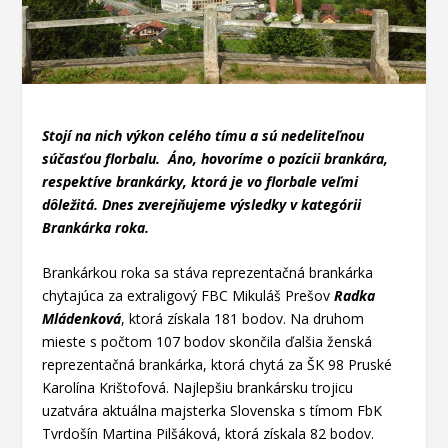
Stojí na nich výkon celého tímu a sú nedeliteľnou
súčasťou florbalu. Áno, hovoríme o pozícii brankára,
respektíve brankárky, ktorá je vo florbale veľmi
dôležitá. Dnes zverejňujeme výsledky v kategórii
Brankárka roka.
Brankárkou roka sa stáva reprezentačná brankárka
chytajúca za extraligový FBC Mikuláš Prešov
Radka
Mládenková
, ktorá získala 181 bodov. Na druhom
mieste s počtom 107 bodov skončila ďalšia ženská
reprezentačná brankárka, ktorá chytá za ŠK 98 Pruské
Karolína Krištofová. Najlepšiu brankársku trojicu
uzatvára aktuálna majsterka Slovenska s tímom FbK
Tvrdošín Martina Pilšáková, ktorá získala 82 bodov.