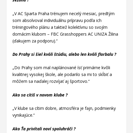
„V AC Sparta Praha trénujem necelý mesiac, predtým
som absolvoval individuálnu prípravu podľa ich
tréningového plánu a taktiež kolektívnu so svojím
domácim klubom – FBC Grasshoppers AC UNIZA Žilina
(ďakujem za podporu).“
Do Prahy si šiel kvôli štúdiu, alebo len kvôli florbalu ?
„Do Prahy som mal naplánované ísť primárne kvôli
kvalitnej vysokej škole, ale podarilo sa mi to skĺbiť a
môžem sa naďalej rozvíjať aj športovo.“
Ako sa cítiš v novom klube ?
„V klube sa cítim dobre, atmosféra je fajn, podmienky
vynikajúce.“
Ako Ťa privítali noví spoluhráči ?