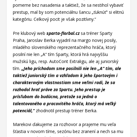
pomerne bez nasadenia a taktiež, že sa nestihol vybaviť
prestup, mal by som potenciálnu šancu „ťuknúť“ si elitnú
kategóriu. Celkový pocit je však pozitívny.“
Pre klubový web
sparta-florbal.cz
sa tréner Sparty
Praha, Jaroslav Berka vyjadril na margo novej posily,
mladého slovenského reprezentačného hráča, ktorý
posilní nie len „A“ tím Sparty, ktorá hrá najvyššiu
mužskú ligu, resp. AutoCont Extraligu, ale aj juniorský
tím.
„Jeho príchodom sme posilnili nie len „A“ tím, ale
taktiež juniorský tím a vzhľadom k jeho športovým i
charakterovým vlastnostiam sme veľmi radi, že sa
rozhodol hrať práve za Spartu. Jeho prestup je
prísľubom do budúcna, pretože sa jedná o
talentovaného a pracovitého hráča, ktorý má veľký
potenciál,“
zhodnotil prestup tréner Berka.
Marekovi ďakujeme za rozhovor a prajeme mu veľa
šťastia v novom tíme, sezónu bez zranení a nech sa mu