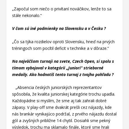
„Započul som niečo o privítaní nováčikov, lenže to sa
stále nekonalo.“
V čom sú iné podmienky na Slovensku a v Česku ?
„Čo sa týka rozdielov oproti Slovensku, hneď na prvých
tréningoch som pocítil deficit v technike a v dôraze.“
Na najväčšom turnaji na svete, Czech Open, si spolu s
tímom vybojoval v kategórii „Juniori“ strieborné
medaily. Ako hodnotíš tento turnaj z tvojho pohľadu ?
„Absencia českých juniorských reprezentantov
spôsobila, že kvalita juniorskej kategórie trochu upadla.
Každopádne si myslím, že sme aj tak zahrali dobré
zápasy. V play-off sme dvakrát prešli cez nájazdy, kde
nás brankár vynikajúco podržal, z prvého nájazdu dostal
gól a zvyšných približne 14 chytil. Dosiahli sme pekný
výsledok, trochu ma sklamalo finále, ktoré sme hrali