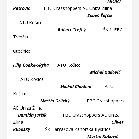
Michal
Petrovič
FBC Grasshoppers AC Uniza Žilina
Ľuboš Šefčík
ATU Košice
Róbert Trefný
ŚK 1. FBC
Trenčín
Útočníci:
Filip Čonka-Skyba
ATU Košice
Michal Dudovič
ATU Košice
Michal Chudina
ATU
Košice
Martin Grlický
FBC Grasshoppers
AC Uniza Žilina
Damián Jurčík
FBC Grasshoppers AC Uniza
Žilina
Oliver
Kubaský
ŠK Hargašova Záhorská Bystrica
Martin Kubovič