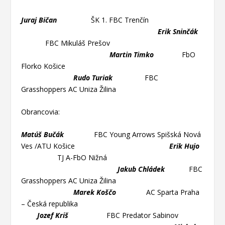
Juraj Bičan
ŠK 1. FBC Trenčín
Erik Sninčák
FBC Mikuláš Prešov
Martin Timko
FbO
Florko Košice
Rudo Turiak
FBC
Grasshoppers AC Uniza Žilina
Obrancovia:
Matúš Bučák
FBC Young Arrows Spišská Nová
Ves /ATU Košice
Erik Hujo
TJ A-FbO Nižná
Jakub Chládek
FBC
Grasshoppers AC Uniza Žilina
Marek Koščo
AC Sparta Praha
– Česká republika
Jozef Kriš
FBC Predator Sabinov