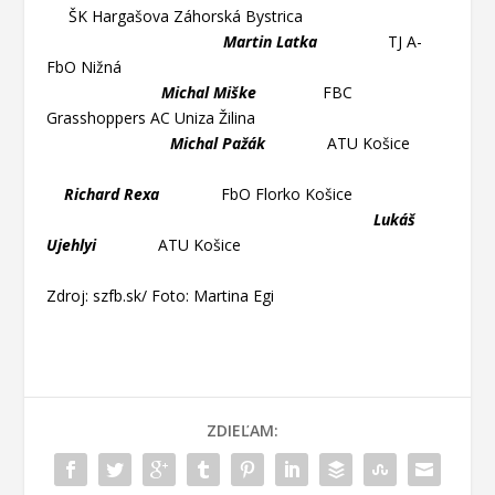
ŠK Hargašova Záhorská Bystrica
Martin Latka
TJ A-
FbO Nižná
Michal Miške
FBC
Grasshoppers AC Uniza Žilina
Michal Pažák
ATU Košice
Richard Rexa
FbO Florko Košice
Lukáš
Ujehlyi
ATU Košice
Zdroj: szfb.sk/ Foto: Martina Egi
ZDIEĽAM: