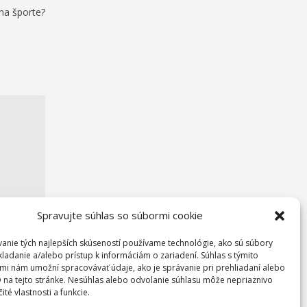
na športe?
Spravujte súhlas so súbormi cookie
anie tých najlepších skúseností používame technológie, ako sú súbory
kladanie a/alebo prístup k informáciám o zariadení. Súhlas s týmito
mi nám umožní spracovávať údaje, ako je správanie pri prehliadaní alebo
D na tejto stránke. Nesúhlas alebo odvolanie súhlasu môže nepriaznivo
čité vlastnosti a funkcie.