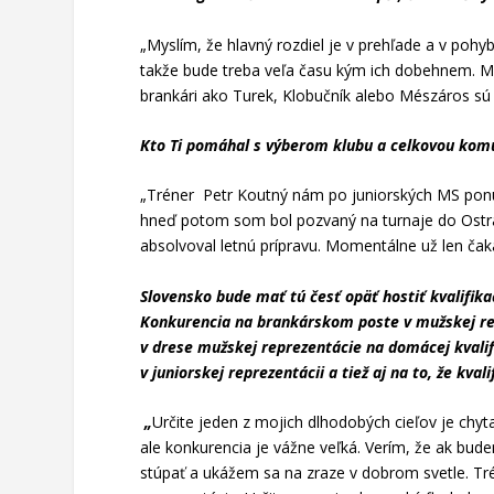
„Myslím, že hlavný rozdiel je v prehľade a v poh
takže bude treba veľa času kým ich dobehnem. M
brankári ako Turek, Klobučník alebo Mészáros sú ve
Kto Ti pomáhal s výberom klubu a celkovou kom
„Tréner Petr Koutný nám po juniorských MS pon
hneď potom som bol pozvaný na turnaje do Ostrav
absolvoval letnú prípravu. Momentálne už len č
Slovensko bude mať tú česť opäť hostiť kvalifika
Konkurencia na brankárskom poste v mužskej rep
v drese mužskej reprezentácie na domácej kvalif
v juniorskej reprezentácii a tiež aj na to, že kva
„
Určite jeden z mojich dlhodobých cieľov je chyta
ale konkurencia je vážne veľká. Verím, že ak bu
stúpať a ukážem sa na zraze v dobrom svetle. Tr