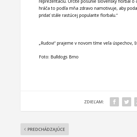
reprezentáciu. Určite posunie slovenský florbal o 
hráča to podľa mňa zdravo namotivuje, aby podal t
pridať stále rastúcej popularite florbalu.“
„Rudovi“ prajeme v novom tíme veľa úspechov, šť
Foto: Bulldogs Brno
ZDIEĽAM:
PREDCHÁDZAJÚCE