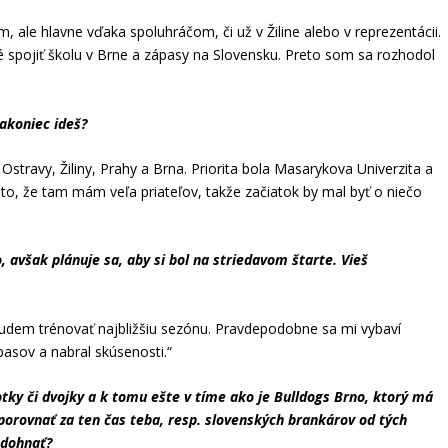
 ale hlavne vďaka spoluhráčom, či už v Žiline alebo v reprezentácii.
é spojiť školu v Brne a zápasy na Slovensku. Preto som sa rozhodol
nakoniec ideš?
stravy, Žiliny, Prahy a Brna. Priorita bola Masarykova Univerzita a
to, že tam mám veľa priateľov, takže začiatok by mal byť o niečo
 avšak plánuje sa, aby si bol na striedavom štarte. Vieš
dem trénovať najbližšiu sezónu. Pravdepodobne sa mi vybaví
pasov a nabral skúsenosti.“
tky či dvojky a k tomu ešte v tíme ako je Bulldogs Brno, ktorý má
 porovnať za ten čas teba, resp. slovenských brankárov od tých
 dohnať?