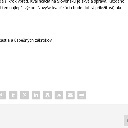
ďalší krok vpred. Kvalifikácia na Slovensku je skvelá správa. Každého
en najlepší výkon. Navyše kvalifikácia bude dobrá príležitosť, ako
astia a úspešných zákrokov.