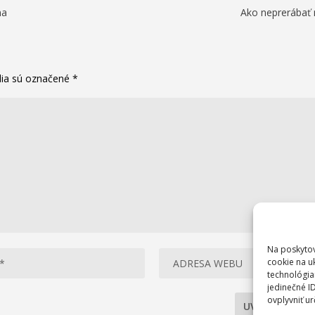
na
Ako neprerábať 
lia sú označené
*
Na poskytov
cookie na u
technológia
jedinečné I
ovplyvniť ur