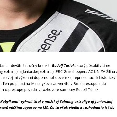
entant – devätnásťročný brankár
Rudolf Turiak
, ktorý pôsobil v tíme
 extralige a Juniorskej extralige FBC Grasshoppers AC UNIZA Žilina 
kde svojimi výkonmi dopomohol slovenskej reprezentácii k historicky
 Ten po prijatí na Masarykovu Univerzitu v Brne prestupuje do
ám o prestupe povedal v rozhovore samotný Rudolf Turiak:
obylkami“ vyhrali titul v mužskej Salming extralige aj Juniorskej
drvivú väčšinu zápasov na MS. Čo ťa však viedlo k rozhodnutiu ísť do