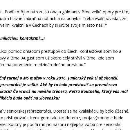
ybe. Podľa môjho názoru sú obaja gólmani v Brne veľké opory pre tím,
usím hlavne zabrať na nohách a na pohybe. Treba však povedať, že
ľmi kvalitní a v Čechách by si určite svoje miesto našli.“
unikáciou, kontaktmi…?
úkol pomoc ohľadom prestupov do Čiech. Kontaktoval som ho a
y a Brna. August som už skoro celý strávil v Brne, kde som
akám na potvrdenie medzinárodného prestupu.“
čný turnaj o MS mužov v roku 2016. Juniorský vek ti už skončil.
rezentácii je veľká. Aké by to bolo predstaviť sa premiérovo
ikácii? Čo vravíš na nového trénera, Petra Koutného, ktorý vás mal
lifikácia bude opäť na Slovensku?
ť v seniorskej reprezentácii. Dostať sa na kvalifikáciu by bolo úžasné,
dem pristupovať k tréningom tak ako doteraz, moja výkonnosť bude
éner Koutný je podľa môjho názoru najlepšia voľba pre seniorskú