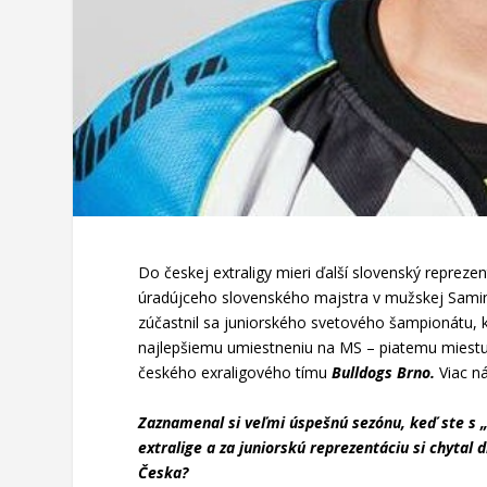
Do českej extraligy mieri ďalší slovenský reprez
úradújceho slovenského majstra v mužskej Saming
zúčastnil sa juniorského svetového šampionátu, 
najlepšiemu umiestneniu na MS – piatemu miestu.
českého exraligového tímu
Bulldogs Brno.
Viac n
Zaznamenal si veľmi úspešnú sezónu, keď ste s „K
extralige a za juniorskú reprezentáciu si chytal 
Česka?