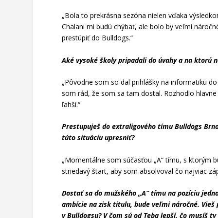
„Bola to prekrásna sezóna nielen vďaka výsledkom,
Chalani mi budú chýbať, ale bolo by veľmi náročn
prestúpiť do Bulldogs.“
Aké vysoké školy pripadali do úvahy a na ktorú 
„Pôvodne som so dal prihlášky na informatiku do O
som rád, že som sa tam dostal. Rozhodlo hlavne 
ľahší.“
Prestupuješ do extraligového tímu Bulldogs Brno,
túto situáciu upresniť?
„Momentálne som súčasťou „A“ tímu, s ktorým bu
striedavý štart, aby som absolvoval čo najviac zá
Dostať sa do mužského „A“ tímu na pozíciu jedno
ambície na zisk titulu, bude veľmi náročné. Vieš
v Bulldogsu? V čom sú od Teba lepší, čo musíš ty