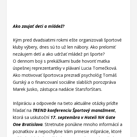
Ako zaujať deti a mládež?
Kým pred dvadsiatimi rokmi ešte organizovali športové
kluby výbery, dnes sú to už len nábory. Ako
prelomiť
nezáujem detí a ako udržať mládež pri športe?
O dennom boji s prekážkami bude hovoriť
matka
úspešnej reprezentantky v plávaní Lucia Tomečková.
Ako motivovať športovca prezradí
psychológ Tomáš
Gurský a o financovaní sociálne slabších porozpráva
Marek Jusko, zástupca nadácie
StarsforStars.
Inšpiráciu a odpovede na tieto aktuálne otázky príďte
hľadať na
TREND konferenciu Športový
manažment
,
ktorá sa uskutoční
17. septembra v Hoteli NH Gate
One Bratislava
. Stretnutie ponúkne
mnoho informácií a
poznatkov a nepochybne Vám prinesie inšpirácie, ktoré