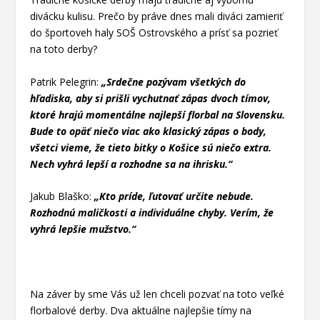
divácku kulisu. Prečo by práve dnes mali diváci zamieriť
do športoveh haly SOŠ Ostrovského a prísť sa pozrieť
na toto derby?
Patrik Pelegrin:
„Srdečne pozývam všetkých do
hľadiska, aby si prišli vychutnať zápas dvoch tímov,
ktoré hrajú momentálne najlepší florbal na Slovensku.
Bude to opäť niečo viac ako klasický zápas o body,
všetci vieme, že tieto bitky o Košice sú niečo extra.
Nech vyhrá lepší a rozhodne sa na ihrisku.“
Jakub Blaško:
„Kto príde, ľutovať určite nebude.
Rozhodnú maličkosti a individuálne chyby. Verím, že
vyhrá lepšie mužstvo.“
Na záver by sme Vás už len chceli pozvať na toto veľké
florbalové derby. Dva aktuálne najlepšie tímy na