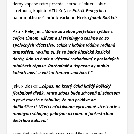
derby zápase nám povedali samotní aktéri tohto
stretnutia, kapitán ATU Košice
Patrik Pelegrin
a
najproduktivnejší hráč košického Florka
Jakub Blaško
?
Patrik Pelegrin:
„Máme za sebou perfektné týždne s
celým tímom, užívame si tréningy a tešíme sa zo
spoločných víťazstiev, takže v kabíne vládne rodinná
atmosféra. Myslím si, že to bude klasické košické
derby, kde sa bude o víťazovi rozhodovať v posledných
minútach zápasu. Rozhodnúť o úspechu by mohla
kolektívnosť a väčšia tímová súdržnosť.“
Jakub Blaško:
„Zápas, na ktorý čaká každý košický
florbalový divák. Tento zápas bude zároveň aj zápasom
o prvé miesto v tabuľke, čo mu pridáva na
dolôležitosti. Všetci očakávame vyrovnané stretnutie s
mnohými súbojmi, peknými akciami a fantastickou
diváckou kulisou.“
Tradičné košické derby majú tradične aj vybornú