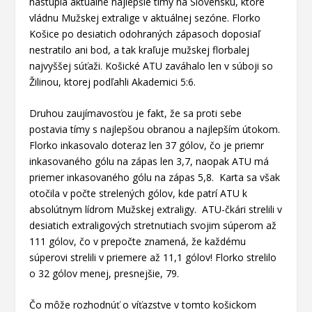
nastúpia aktuálne najlepšie tímy na Slovensku, ktoré
vládnu Mužskej extralige v aktuálnej sezóne. Florko
Košice po desiatich odohraných zápasoch doposiaľ
nestratilo ani bod, a tak kraľuje mužskej florbalej
najvyššej súťaži. Košické ATU zaváhalo len v súboji so
Žilinou, ktorej podľahli Akademici 5:6.
Druhou zaujímavosťou je fakt, že sa proti sebe
postavia tímy s najlepšou obranou a najlepším útokom.
Florko inkasovalo doteraz len 37 gólov, čo je priemr
inkasovaného gólu na zápas len 3,7, naopak ATU má
priemer inkasovaného gólu na zápas 5,8. Karta sa však
otočila v počte strelených gólov, kde patrí ATU k
absolútnym lídrom Mužskej extraligy. ATU-čkári strelili v
desiatich extraligových stretnutiach svojim súperom až
111 gólov, čo v prepočte znamená, že každému
súperovi strelili v priemere až 11,1 gólov! Florko strelilo
o 32 gólov menej, presnejšie, 79.
Čo môže rozhodnúť o víťazstve v tomto košickom