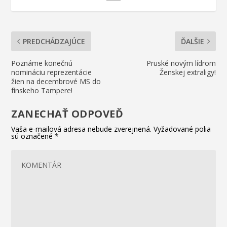
PREDCHÁDZAJÚCE
ĎALŠIE
Poznáme konečnú
Pruské novým lídrom
nomináciu reprezentácie
Ženskej extraligy!
žien na decembrové MS do
fínskeho Tampere!
ZANECHAŤ ODPOVEĎ
Vaša e-mailová adresa nebude zverejnená.
Vyžadované polia
sú označené
*