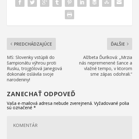
PREDCHÁDZAJÚCE
ĎALŠIE
MS: Slovenky vstúpili do
Alžbeta Ďuríková: „Mrzia
šampionátu výhrou proti
nás nepremenené šance a
Rusku, trojgólová Janegová
vlažné tempo, v ktorom
dokonale oslávila svoje
sme zápas odohrali.“
narodeniny!
ZANECHAŤ ODPOVEĎ
Vaša e-mailová adresa nebude zverejnená.
Vyžadované polia
sú označené
*