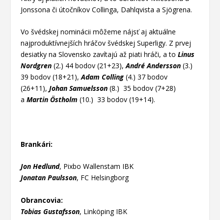
Jonssona či útočníkov Collinga, Dahlqvista a Sjögrena.
Vo švédskej nominácii môžeme nájsť aj aktuálne
najproduktívnejších hráčov švédskej Superligy. Z prvej
desiatky na Slovensko zavítajú až piati hráči, a to
Linus
Nordgren
(2.) 44 bodov (21+23),
André Andersson
(3.)
39 bodov (18+21),
Adam Colling
(4.) 37 bodov
(26+11),
Johan Samuelsson
(8.) 35 bodov (7+28)
a
Martin Östholm
(10.) 33 bodov (19+14).
Brankári:
Jon Hedlund
, Pixbo Wallenstam IBK
Jonatan Paulsson
, FC Helsingborg
Obrancovia:
Tobias Gustafsson
, Linköping IBK