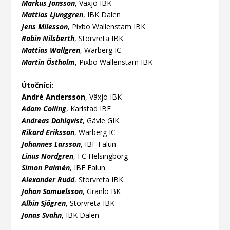
Markus Jonsson
, Växjö IBK
Mattias Ljunggren
, IBK Dalen
Jens Milesson
, Pixbo Wallenstam IBK
Robin Nilsberth
, Storvreta IBK
Mattias Wallgren
, Warberg IC
Martin Östholm
, Pixbo Wallenstam IBK
Útočníci:
André Andersson
, Växjö IBK
Adam Colling
, Karlstad IBF
Andreas Dahlqvist
, Gävle GIK
Rikard Eriksson
, Warberg IC
Johannes Larsson
, IBF Falun
Linus Nordgren
, FC Helsingborg
Simon Palmén
, IBF Falun
Alexander Rudd
, Storvreta IBK
Johan Samuelsson
, Granlo BK
Albin Sjögren
, Storvreta IBK
Jonas Svahn
, IBK Dalen