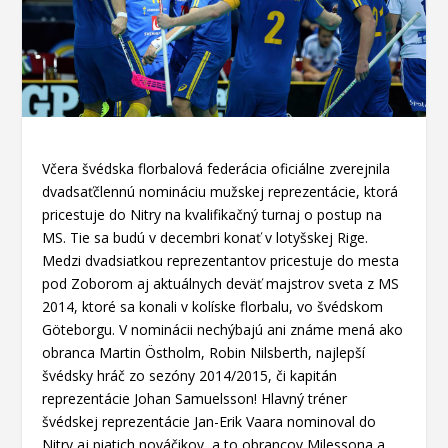
Včera švédska florbalová federácia oficiálne zverejnila
dvadsaťčlennú nomináciu mužskej reprezentácie, ktorá
pricestuje do Nitry na kvalifikačný turnaj o postup na
MS. Tie sa budú v decembri konať v lotyšskej Rige.
Medzi dvadsiatkou reprezentantov pricestuje do mesta
pod Zoborom aj aktuálnych deväť majstrov sveta z MS
2014, ktoré sa konali v kolíske florbalu, vo švédskom
Göteborgu. V nominácii nechýbajú ani známe mená ako
obranca Martin Östholm, Robin Nilsberth, najlepší
švédsky hráč zo sezóny 2014/2015, či kapitán
reprezentácie Johan Samuelsson! Hlavný tréner
švédskej reprezentácie Jan-Erik Vaara nominoval do
Nitry aj piatich nováčikov, a to obrancov Milessona a