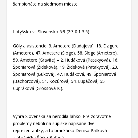
šampionáte na siedmom mieste.
Lotyšsko vs Slovensko 5:9 (2:3,0:1,3:5)
Góly a asistencie:
3. Ametere (Dadajeva), 18. Dzigure
(Ametere), 47. Ametere (Sloge), 58. Sloge (Ametere),
59. Ametere (Gravite) – 2. Hudáková (Patakyová), 16.
Šponiarová (Žideková), 19. Žideková (Patakyová), 23.
Šponiarová (Buková), 47. Hudáková, 49. Šponiarová
(Bachorcová), 51. Kocúrová, 54. Lupáčová, 55.
Cupráková (Grossová K.).
Výhra Slovenska sa nerodila ľahko. Pre zdravotné
problémy neboli na súpiske napísané dve
reprezentantky, a to brankárka Denisa Patková
a útočníčka Šárka Boľová.