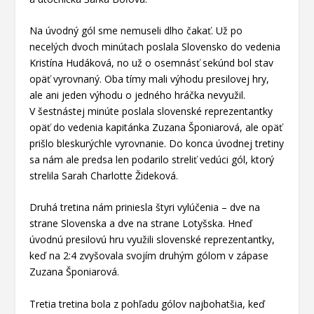
Na úvodný gól sme nemuseli dlho čakať. Už po
necelých dvoch minútach poslala Slovensko do vedenia
Kristína Hudáková, no už o osemnásť sekúnd bol stav
opäť vyrovnaný. Oba tímy mali výhodu presilovej hry,
ale ani jeden výhodu o jedného hráčka nevyužil.
V šestnástej minúte poslala slovenské reprezentantky
opäť do vedenia kapitánka Zuzana Šponiarová, ale opäť
prišlo bleskurýchle vyrovnanie. Do konca úvodnej tretiny
sa nám ale predsa len podarilo streliť vedúci gól, ktorý
strelila Sarah Charlotte Žideková.
Druhá tretina nám priniesla štyri vylúčenia – dve na
strane Slovenska a dve na strane Lotyšska. Hneď
úvodnú presilovú hru využili slovenské reprezentantky,
keď na 2:4 zvyšovala svojím druhým gólom v zápase
Zuzana Šponiarová.
Tretia tretina bola z pohľadu gólov najbohatšia, keď