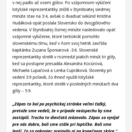
v nej padlo až osem gólov. Po vzájomnom vylúčení
lotyšské reprezentantky znížili v štyridsiatej siedmej
minúte stav na 3:4, avšak o dvadsať sekúnd Kristína
Hudáková opäť poslala Slovensko do dvojgólového
vedenia. V štyridsiatej ôsmej minúte nasledovalo opäť
vzájomné vylúčenie, ktoré tentokrát pomohlo
slovenskému tímu, keď v ňom svoj hetrik zavŕšila
kapitánka Zuzana Šponiarová -3:6. Slovenské
reprezentantky strelili v rozmedzí piatich minút tri góly,
keď sa postupne presadila Alexandra Kocúrová,
Michaela Lupačová a Lenka Cupráková. Slovenky pri
vedení 3:9 poľavili, čo ihneď využili lotyšské
reprezentantky, ktoré strelili v posledných minútach dva
góly – 5:9.
„Zápas to bol po psychickej stránke veľmi ťažký,
pretože sme vedeli, že v prípade neúspechu by sme
zostúpili. Trochu to dievčatá zväzovalo. Zápas sa vyvíjal
pre nás dobre, boli sme stále pri loptičke. Boli sme
lepší, čo sa nakoniec prejavilo aj na konečnom skóre,“