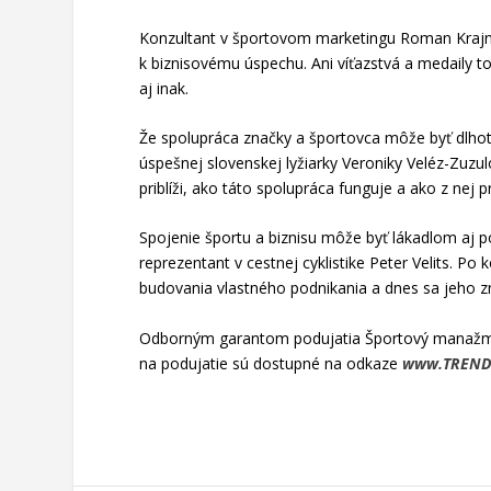
Konzultant v športovom marketingu Roman Krajni
k biznisovému úspechu. Ani víťazstvá a medaily t
aj inak.
Že spolupráca značky a športovca môže byť dlhot
úspešnej slovenskej lyžiarky Veroniky Veléz-Zuzul
priblíži, ako táto spolupráca funguje a ako z nej
Spojenie športu a biznisu môže byť lákadlom aj 
reprezentant v cestnej cyklistike Peter Velits. Po 
budovania vlastného podnikania a dnes sa jeho zn
Odborným garantom podujatia Športový manažmen
na podujatie sú dostupné na odkaze
www.TREND