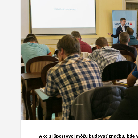
Ako si športovci môžu budovať značku, kde v