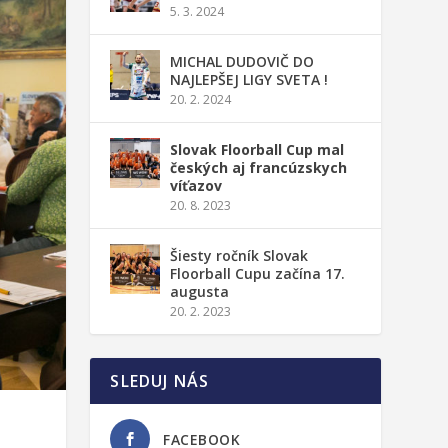
5. 3. 2024
MICHAL DUDOVIČ DO
NAJLEPŠEJ LIGY SVETA !
20. 2. 2024
Slovak Floorball Cup mal
českých aj francúzskych
víťazov
20. 8. 2023
Šiesty ročník Slovak
Floorball Cupu začína 17.
augusta
20. 2. 2023
SLEDUJ NÁS
FACEBOOK