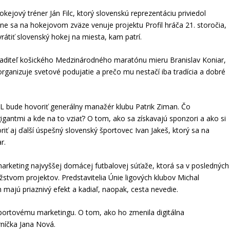
jový tréner Ján Filc, ktorý slovenskú reprezentáciu priviedol
 sa na hokejovom zväze venuje projektu Profil hráča 21. storočia,
rátiť slovenský hokej na miesta, kam patrí.
riaditeľ košického Medzinárodného maratónu mieru Branislav Koniar,
organizuje svetové podujatie a prečo mu nestačí iba tradícia a dobré
 bude hovoriť generálny manažér klubu Patrik Ziman. Čo
gantmi a kde na to vziať? O tom, ako sa získavajú sponzori a ako si
ť aj ďalší úspešný slovenský športovec Ivan Jakeš, ktorý sa na
r.
keting najvyššej domácej futbalovej súťaže, ktorá sa v posledných
žstvom projektov. Predstavitelia Únie ligových klubov Michal
 majú priaznivý efekt a kadiaľ, naopak, cesta nevedie.
portovému marketingu. O tom, ako ho zmenila digitálna
níčka Jana Nová.