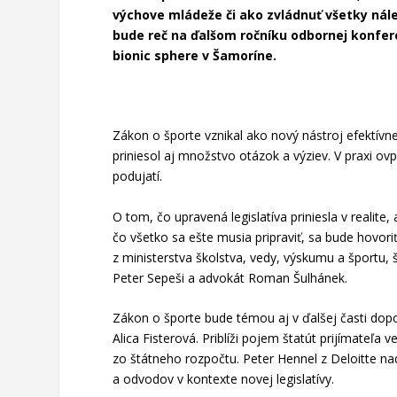
výchove mládeže či ako zvládnuť všetky nále
bude reč na ďalšom ročníku odbornej konfer
bionic sphere v Šamoríne.
Zákon o športe vznikal ako nový nástroj efektívne
priniesol aj množstvo otázok a výziev. V praxi ov
podujatí.
O tom, čo upravená legislatíva priniesla v realite
čo všetko sa ešte musia pripraviť, sa bude hovor
z ministerstva školstva, vedy, výskumu a športu,
Peter Sepeši a advokát Roman Šulhánek.
Zákon o športe bude témou aj v ďalšej časti dopo
Alica Fisterová. Priblíži pojem štatút prijímateľa
zo štátneho rozpočtu. Peter Hennel z Deloitte na
a odvodov v kontexte novej legislatívy.