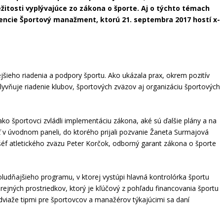
žitosti vyplývajúce zo zákona o športe. Aj o týchto témach
encie Športový manažment, ktorú 21. septembra 2017 hostí x-
jšieho riadenia a podpory športu. Ako ukázala prax, okrem pozitív
plyvňuje riadenie klubov, športových zväzov aj organizáciu športových
, ako športovci zvládli implementáciu zákona, aké sú ďalšie plány a na
iť v úvodnom paneli, do ktorého prijali pozvanie Žaneta Surmajová
 šéf atletického zväzu Peter Korčok, odborný garant zákona o športe
ludňajšieho programu, v ktorej vystúpi hlavná kontrolórka športu
 verejných prostriedkov, ktorý je kľúčový z pohľadu financovania športu
dviaže tipmi pre športovcov a manažérov týkajúcimi sa daní