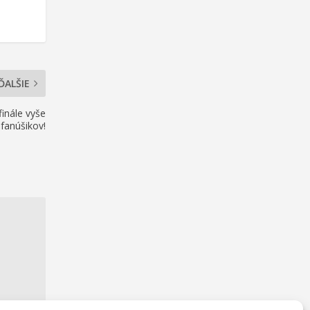
ĎALŠIE
finále vyše
fanúšikov!