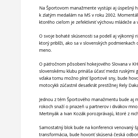
Na Športovom manažmente vystúpi aj úspešný hoke
k zlatým medailám na MS v roku 2002. Momentálne
ktorého cieľom je zefektívniť výchovu mládeže a v
O svoje bohaté skúsenosti sa podelí aj výkonný 
ktorý priblíži, ako sa v slovenských podmienkach 
meno.
O päťročnom pôsobení hokejového Slovana v KHL
slovenskému klubu prináša účasť medzi ruskými gi
vďaka tomu možno plniť športové sny, bude hovori
motocykli zúčastnil desaťkrát prestížnej Rely Daka
Jednou z tém Športového manažmentu bude aj mar
rokoch snaží o priazeň u partnerov i divákov mno
Mertinyák a Ivan Kozák porozprávajú, ktoré z nich
Samostatný blok bude na konferencii venovaný š
transformácia, bude hovoriť skúsená česká odbor