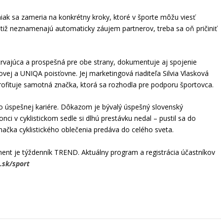
ak sa zameria na konkrétny kroky, ktoré v športe môžu viesť
otiž neznamenajú automaticky záujem partnerov, treba sa oň pričiniť
rvajúca a prospešná pre obe strany, dokumentuje aj spojenie
ovej a UNIQA poisťovne. Jej marketingová riaditeľa Silvia Vlasková
 profituje samotná značka, ktorá sa rozhodla pre podporu športovca.
po úspešnej kariére. Dôkazom je bývalý úspešný slovenský
konci v cyklistickom sedle si dlhú prestávku nedal – pustil sa do
ačka cyklistického oblečenia predáva do celého sveta.
t je týždenník TREND. Aktuálny program a registrácia účastníkov
.sk/sport