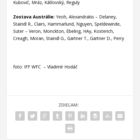
Kubovič, Mráz, Kátlovský, Reguly
Zostava Austrálie:
Yeoh, Alexandrakis – Delaney,
Staindl R., Clairs, Hammarlund, Nguyen, Speldewinde,
Suter – Veron, Monckton, Ebeling, HAy, Kosterich,
Creagh, Moran, Staindl G., Gärtner T., Gärtner D., Perry
foto: IFF WFC – Vladimír Hodáč
ZDIEĽAM: