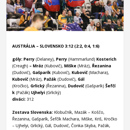
AUSTRÁLIA – SLOVENSKO 3:12 (2:2, 0:4, 1:6)
góly: Perry
(Delaney),
Perry
(Hammarlund)
Kosterich
(Creagh)
– Mráz
(Kubovič),
Miške
(Mráz),
Řezanina
(Dudovič),
Gašparík
(Kubovič),
Kubovič
(Machara),
Kubovič
(Mráz),
Pažák
(Dudovič),
Gál
(Kročko),
Grlický
(Řezanina),
Dudovič
(Gašparík)
Šefčí
k
(Pažák)
Ujhelyi
(Grlický)
diváci:
312
Zostava Slovenska:
Klobučník, Mazák – Koščo,
Řezanina, Gašparík, Šefčík Machara, Miške, Kriš, Kročko
– Ujhelyi, Grlický, Gál, Dudovič, Čonka-Skyba, Pažák,