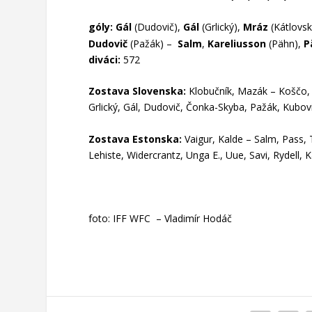
góly: Gál
(Dudovič),
Gál
(Grlický),
Mráz
(Kátlovsk
Dudovič
(Pažák) –
Salm
,
Kareliusson
(Pähn),
P
diváci:
572
Zostava Slovenska:
Klobučník, Mazák – Koščo, Ř
Grlický, Gál, Dudovič, Čonka-Skyba, Pažák, Kubov
Zostava Estonska:
Vaigur, Kalde – Salm, Pass
Lehiste, Widercrantz, Unga E., Uue, Savi, Rydell, 
foto: IFF WFC – Vladimír Hodáč