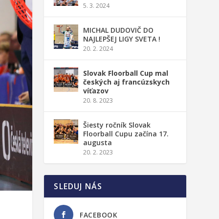
5. 3. 2024
MICHAL DUDOVIČ DO
NAJLEPŠEJ LIGY SVETA !
20. 2. 2024
Slovak Floorball Cup mal
českých aj francúzskych
víťazov
20. 8. 2023
Šiesty ročník Slovak
Floorball Cupu začína 17.
augusta
20. 2. 2023
SLEDUJ NÁS
FACEBOOK