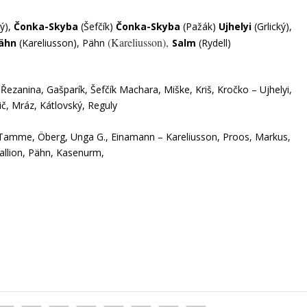
ý),
Čonka-Skyba
(Šefčík)
Čonka-Skyba
(Pažák)
Ujhelyi
(Grlický),
(Kareliusson),
ähn
(Kareliusson),
Pähn
Salm
(Rydell)
ezanina, Gašparík, Šefčík Machara, Miške, Kriš, Kročko – Ujhelyi,
ič, Mráz, Kátlovský, Reguly
, Tamme, Öberg, Unga G., Einamann – Kareliusson, Proos, Markus,
Kallion, Pähn, Kasenurm,