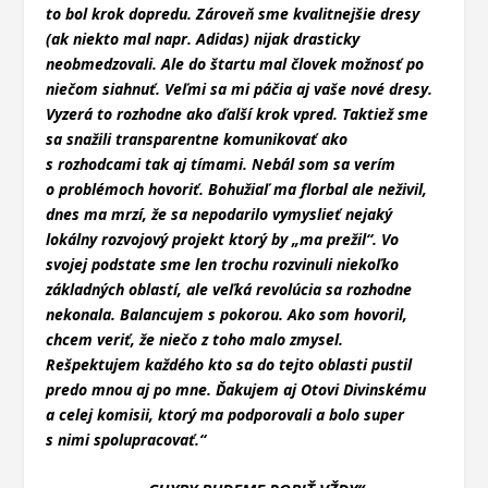
to bol krok dopredu. Zároveň sme kvalitnejšie dresy
(ak niekto mal napr. Adidas) nijak drasticky
neobmedzovali. Ale do štartu mal človek možnosť po
niečom siahnuť. Veľmi sa mi páčia aj vaše nové dresy.
Vyzerá to rozhodne ako ďalší krok vpred. Taktiež sme
sa snažili transparentne komunikovať ako
s rozhodcami tak aj tímami. Nebál som sa verím
o problémoch hovoriť. Bohužiaľ ma florbal ale neživil,
dnes ma mrzí, že sa nepodarilo vymyslieť nejaký
lokálny rozvojový projekt ktorý by „ma prežil“. Vo
svojej podstate sme len trochu rozvinuli niekoľko
základných oblastí, ale veľká revolúcia sa rozhodne
nekonala. Balancujem s pokorou. Ako som hovoril,
chcem veriť, že niečo z toho malo zmysel.
Rešpektujem každého kto sa do tejto oblasti pustil
predo mnou aj po mne. Ďakujem aj Otovi Divinskému
a celej komisii, ktorý ma podporovali a bolo super
s nimi spolupracovať.“