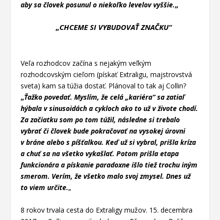
aby sa človek posunul o niekoľko levelov vyššie.
„
„
CHCEME SI VYBUDOVAŤ ZNAČKU“
Veľa rozhodcov začína s nejakým veľkým
rozhodcovským cieľom (pískať Extraligu, majstrovstvá
sveta) kam sa túžia dostať. Plánoval to tak aj Collin?
„
Ťažko povedať. Myslím, že celá „kariéra“ sa zatiaľ
hýbala v sinusoidách a cykloch ako to už v živote chodí.
Za začiatku som po tom túžil, následne si trebalo
vybrať či človek bude pokračovať na vysokej úrovni
v bráne alebo s píšťalkou. Keď už si vybral, prišla kríza
a chuť sa na všetko vykašlať. Potom prišla etapa
funkcionára a pískanie paradoxne išlo tiež trochu iným
smerom. Verím, že všetko malo svoj zmysel. Dnes už
to viem určite.
„
8 rokov trvala cesta do Extraligy mužov. 15. decembra