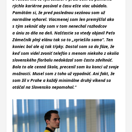
rýchlo kariérne posúval a času ešte viac ubúdalo.
Pamätám si, že pred poslednou sezónou som už
normálne vyhorel. Viacmenej som len premýšľal ako
s tým seknúť aby som v tom nenechal rozhodcov
a úniu zo dňa na deň. Našťastie sa vtedy objavil Peťo
Zámečník plný elánu tak sa to „vyriešilo samo“. Ten
koniec bol ale aj tak tŕpky. Dostal som sa do fáze, že
keď som videl zvoniť telefón s menom niekoho z okolia
slovenského florbalu nedokázal som často zdvihnúť.
Bola to ale cenná škola, precenil som ku konci už svoje
možnosti. Musel som z toho už vypadnúť. Ani fakt, že
som žil v Prahe a každý minimálne druhý víkend sa
otáčal na Slovensko nepomohol.“