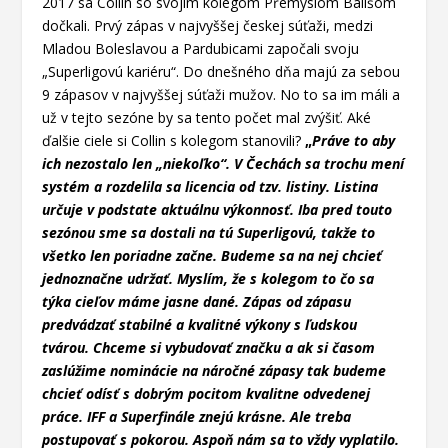
2017 sa Collin so svojím kolegom Přemyslom Bališom
dočkali. Prvý zápas v najvyššej českej súťaži, medzi
Mladou Boleslavou a Pardubicami započali svoju
„Superligovú kariéru“. Do dnešného dňa majú za sebou
9 zápasov v najvyššej súťaži mužov. No to sa im máli a
už v tejto sezóne by sa tento počet mal zvýšiť. Aké
ďalšie ciele si Collin s kolegom stanovili?
„
Práve to aby
ich nezostalo len „niekoľko“. V Čechách sa trochu mení
systém a rozdelila sa licencia od tzv. listiny. Listina
určuje v podstate aktuálnu výkonnosť. Iba pred touto
sezónou sme sa dostali na tú Superligovú, takže to
všetko len poriadne začne. Budeme sa na nej chcieť
jednoznačne udržať. Myslím, že s kolegom to čo sa
týka cieľov máme jasne dané. Zápas od zápasu
predvádzať stabilné a kvalitné výkony s ľudskou
tvárou. Chceme si vybudovať značku a ak si časom
zaslúžime nominácie na náročné zápasy tak budeme
chcieť odísť s dobrým pocitom kvalitne odvedenej
práce. IFF a Superfinále znejú krásne. Ale treba
postupovať s pokorou. Aspoň nám sa to vždy vyplatilo.