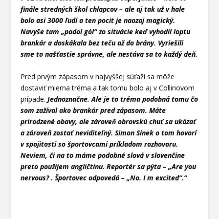
finále stredných škol chlapcov – ale aj tak už v hale
bolo asi 3000 ľudí a ten pocit je naozaj magický.
Navyše tam „padol gól“ zo situácie keď vyhodil loptu
brankár a doskákala bez teču až do brány. Vyriešili
sme to našťastie správne, ale nestáva sa to každý deň.
Pred prvým zápasom v najvyššej súťaži sa môže
dostaviť mierna tréma a tak tomu bolo aj v Collinovom
prípade.
Jednoznačne. Ale je to tréma podobná tomu čo
som zažíval ako brankár pred zápasom. Máte
prirodzené obavy, ale zároveň obrovskú chuť sa ukázať
a zároveň zostať neviditeľný. Simon Sinek o tom hovorí
v spojitosti so športovcami príkladom rozhovoru.
Neviem, či na to máme podobné slová v slovenčine
preto použijem angličtinu. Reportér sa pýta – „Are you
nervous? . Športovec odpovedá – „No. I m excited“.“