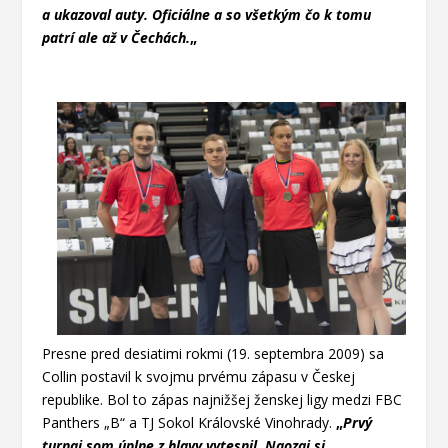
a ukazoval auty. Oficiálne a so všetkým čo k tomu
patrí ale až v Čechách.
„
Presne pred desiatimi rokmi (19. septembra 2009) sa
Collin postavil k svojmu prvému zápasu v Českej
republike. Bol to zápas najnižšej ženskej ligy medzi FBC
Panthers „B“ a TJ Sokol Královské Vinohrady.
„
Prvý
turnaj som úplne z hlavy vytesnil. Naozaj si