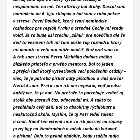
nespomínam na nič. Ten kľúčový bol druhý. Dostal som
nomináciu na 6. ligu chlapov a bol som z toho pekne
v strese. Pavel Doubek, ktorý tvorí nominácie
rozhodcov pre región Prahu a Stredné Čechy mi vtedy
volal, že to bude asi trochu „záhul“ pre nováčika ale že
keď to vezmem tak mi tam pošle top rozhodcu ktorý
mi pomôže a veľa ma môže naučiť. Nuž vzal som to.
A tak som stretol Petra Michálka dodnes môjho
blízkeho priateľa a prvého mentora. Bol to jeden
z prvých ľudí ktorý vysvetlovali veci položením otázky –
vieš, že je potreba pískať auty píšťalkou a vieš prečo?
Netušil som. Preto som ich ani nepískal, veď predsa
každý vie, že je aut. No pretože to potrebuje vedieť aj
stolík aby zastavil čas, odpovedal mi. A takto to
prebiehalo celý deň. Bol to absolútny rýchlokurz a
neskutočná škola. Myslím, že aj Petr videl talent
a chuť. Hneď ten víkend sme sa išli pozrieť na zápasy
prvej ligy na Vinohradoch a začali spolu diskutovať
o pískaní. Bolo to pekné obdobie, kedy stačilo málo,