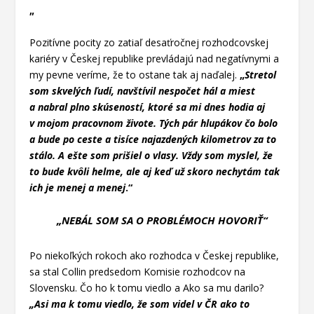
„
Pozitívne pocity zo zatiaľ desaťročnej rozhodcovskej
kariéry v Českej republike prevládajú nad negatívnymi a
my pevne veríme, že to ostane tak aj naďalej.
„
Stretol
som skvelých ľudí, navštívil nespočet hál a miest
a nabral plno skúseností, ktoré sa mi dnes hodia aj
v mojom pracovnom živote. Tých pár hlupákov čo bolo
a bude po ceste a tisíce najazdených kilometrov za to
stálo. A ešte som prišiel o vlasy. Vždy som myslel, že
to bude kvôli helme, ale aj keď už skoro nechytám tak
ich je menej a menej
.“
„NEBÁL SOM SA O PROBLÉMOCH HOVORIŤ“
Po niekoľkých rokoch ako rozhodca v Českej republike,
sa stal Collin predsedom Komisie rozhodcov na
Slovensku. Čo ho k tomu viedlo a Ako sa mu darilo?
„Asi ma k tomu viedlo, že som videl v ČR ako to