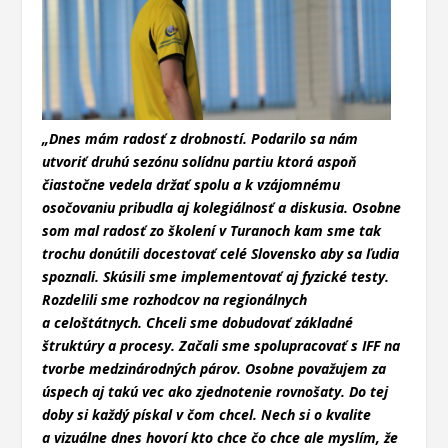
„Dnes mám radosť z drobností. Podarilo sa nám
utvoriť druhú sezónu solídnu partiu ktorá aspoň
čiastočne vedela držať spolu a k vzájomnému
osočovaniu pribudla aj kolegiálnosť a diskusia. Osobne
som mal radosť zo školení v Turanoch kam sme tak
trochu donútili docestovať celé Slovensko aby sa ľudia
spoznali. Skúsili sme implementovať aj fyzické testy.
Rozdelili sme rozhodcov na regionálnych
a celoštátnych. Chceli sme dobudovať základné
štruktúry a procesy.
Začali sme spolupracovať s IFF na
tvorbe medzinárodných párov.
Osobne považujem za
úspech aj takú vec ako zjednotenie rovnošaty. Do tej
doby si každý pískal v čom chcel. Nech si o kvalite
a vizuálne dnes hovorí kto chce čo chce ale myslím, že