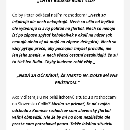
„CHYBY BUDEME ROBIŤ VŽDY“
Čo by Peter odkázal naším rozhodcom?
„
Nech sa
inšpirujú ale nech nekopírujú. Nech sa učia od lepších
ale vytvárajú si svoj pohľad na florbal. Nech sa neboja
ísť po zápase spýtať kohokoľvek v okolí na názor (ak
nemajú alebo aj ak majú na zápase delegáta). Nech sa
vždy pýtajú prečo, aby pochopili zmysel pravidla, nie
len jeho znenie. A nech všetci ostatní nezabúdajú, že sú
to tiež len ľudia. Chyby budeme robiť vždy.
„
„NEDÁ SA OČAKÁVAŤ, ŽE NIEKTO NA ZVÄZE MÁVNE
PRÚTIKOM.“
Ako vidí terajšiu nie príliš lichotivú situáciu s rozhodcami
na Slovensku Collin?“
Musím sa priznať, že od svojho
odchodu z Komisie rozhodcov som slovenský florbal
veľmi obmedzil. Nie že by mi na ňom nezáležalo ale
proste som potreboval pauzu. Takže lokálnu situáciu