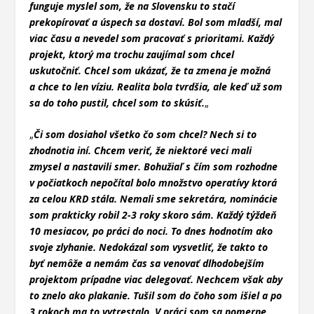
funguje myslel som, že na Slovensku to stačí
prekopírovať a úspech sa dostaví. Bol som mladší, mal
viac času a nevedel som pracovať s prioritami. Každý
projekt, ktorý ma trochu zaujímal som chcel
uskutočniť. Chcel som ukázať, že ta zmena je možná
a chce to len víziu. Realita bola tvrdšia, ale keď už som
sa do toho pustil, chcel som to skúsiť.
„
„
Či som dosiahol všetko čo som chcel? Nech si to
zhodnotia iní. Chcem veriť, že niektoré veci mali
zmysel a nastavili smer. Bohužiaľ s čím som rozhodne
v počiatkoch nepočítal bolo množstvo operatívy ktorá
za celou KRD stála. Nemali sme sekretára, nominácie
som prakticky robil 2-3 roky skoro sám. Každý týždeň
10 mesiacov, po práci do noci. To dnes hodnotím ako
svoje zlyhanie. Nedokázal som vysvetliť, že takto to
byť nemôže a nemám čas sa venovať dlhodobejším
projektom prípadne viac delegovať. Nechcem však aby
to znelo ako plakanie. Tušil som do čoho som išiel a po
3 rokoch ma to vytrestalo. V práci som sa pomerne