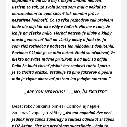
nepoznám a ani sa o nej s nikým snažím nebaviť.
Beriem to tak, že svoju šancu som mal a pokiaľ sa
nerozhodnem to opäť skúsiť tak nemám právo
negatívne hodnotiť. Čo sa týka rozhodcov tak problém
bude ale najskôr ako vždy v ľuďoch. Hlavne v tom, že
ich je na všetko málo. Florbal potrebuje kluby a kluby
musia generovať ľudí na všetky posty a funkcie. Ja
som tiež rozhodca v podstate len náhodou z donútenia.
Povinnosť školiť je za mňa nutná. Nedá sa očakávať, že
niekto na zväze mávne prútikom a na ulici sa nájdu
ľudia čo budú chcieť pískať bez znalosti tohto športu.
Je to zložitá otázka. Vstupuje tu plno faktorov a podľa
mňa je chyba ukazovať prstom len jedným smerom.“
„ARE YOU NERVOUS?“
–
„NO, I´M EXCITED“
Desať rokov pískania priniesli Collinovi aj nejaké
zaujímavé zápasy a zážitky.
„Asi ma napadnú dve veci.
Jednak prvý zápas Superligy a taktiež odpískať si zápas
v O2 Aréne. Síce len predzápas superfinále – bolo to