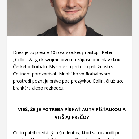
Dnes je to presne 10 rokov odkedy nastúpil Peter
„Collin“ Varga k svojmu prvému zápasu pod hlavičkou
Českého florbalu. My sme sa pri tejto príležitosti s
Collinom porozprávali. Mnohí ho vo florbalovom
prostredí poznajú práve pod prezývkou Collin, či už ako
brankára alebo rozhodcu.
VIEŠ, ŽE JE POTREBA PÍSKAŤ AUTY PÍŠŤALKOU A
VIEŠ AJ PREČO?
Collin patril medzi tých študentov, ktorí sa rozhodli po