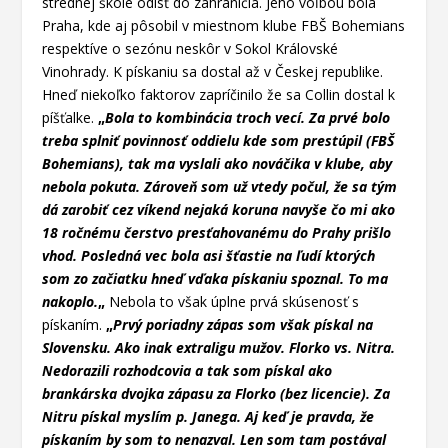
strednej škole odísť do zahraničia. Jeho voľbou bola
Praha, kde aj pôsobil v miestnom klube FBŠ Bohemians
respektíve o sezónu neskôr v Sokol Královské
Vinohrady. K pískaniu sa dostal až v Českej republike.
Hneď niekoľko faktorov zapríčinilo že sa Collin dostal k
píšťalke.
„
Bola to kombinácia troch vecí.
Za prvé bolo
treba splniť povinnosť oddielu kde som prestúpil (FBŠ
Bohemians), tak ma vyslali ako nováčika v klube, aby
nebola pokuta. Zároveň som už vtedy počul, že sa tým
dá zarobiť cez víkend nejaká koruna navyše čo mi ako
18 ročnému čerstvo presťahovanému do Prahy prišlo
vhod. Posledná vec bola asi šťastie na ľudí ktorých
som zo začiatku hneď vďaka pískaniu spoznal. To ma
nakoplo.
„
Nebola to však úplne prvá skúsenosť s
pískaním.
„
Prvý poriadny zápas som však pískal na
Slovensku. Ako inak extraligu mužov. Florko vs. Nitra.
Nedorazili rozhodcovia a tak som pískal ako
brankárska dvojka zápasu za Florko (bez licencie). Za
Nitru pískal myslím p. Janega. Aj keď je pravda, že
pískaním by som to nenazval. Len som tam postával