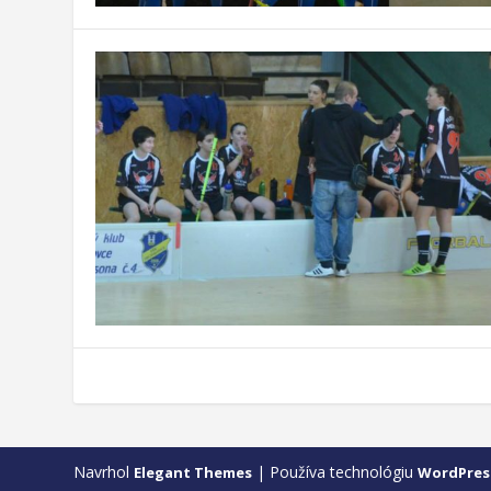
Navrhol
| Používa technológiu
Elegant Themes
WordPres