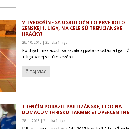
V TVRDOŠÍNE SA USKUTOČNILO PRVÉ KOLO
ŽENSKEJ 1. LIGY, NA ČELE SÚ TRENČIANSKE
HRÁČKY!
29. 10. 2015
|
Ženská 1. liga
Po dhých mesiacoch sa začala aj piata celoštátna liga – 
1. liga. V nej sa túto sezónu...
ČÍTAJ VIAC
TRENČÍN PORAZIL PARTIZÁNSKE, LIDO NA
DOMÁCOM IHRISKU TAKMER STOPERCENTNÉ
28. 1. 2015
|
Ženská 1. liga
V Bratislave sa v sobotu 24.1.2015 konalo 8.A kolo Ženske