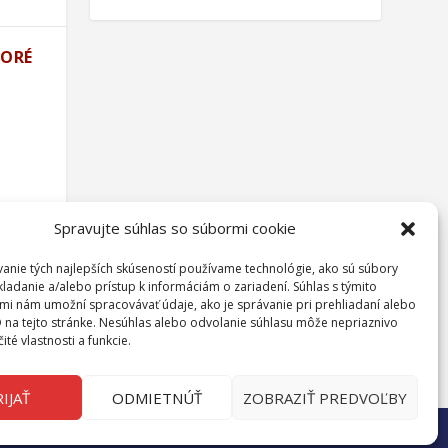
TORÉ
Spravujte súhlas so súbormi cookie
anie tých najlepších skúseností používame technológie, ako sú súbory
kladanie a/alebo prístup k informáciám o zariadení. Súhlas s týmito
mi nám umožní spracovávať údaje, ako je správanie pri prehliadaní alebo
D na tejto stránke. Nesúhlas alebo odvolanie súhlasu môže nepriaznivo
čité vlastnosti a funkcie.
3
IJAŤ
ODMIETNÚŤ
ZOBRAZIŤ PREDVOĽBY
O nás
Kontakt