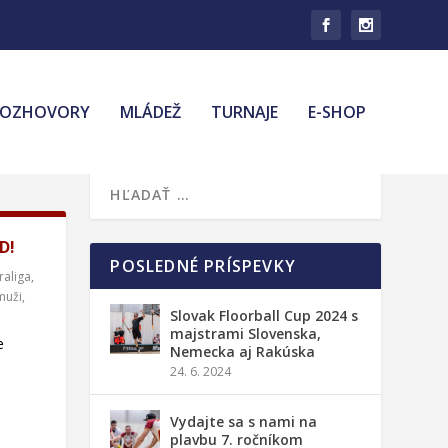
ROZHOVORY
MLÁDEŽ
TURNAJE
E-SHOP
D!
POSLEDNÉ PRÍSPEVKY
raliga
,
muži
,
Slovak Floorball Cup 2024 s
majstrami Slovenska,
e
Nemecka aj Rakúska
24. 6. 2024
Vydajte sa s nami na
plavbu 7. ročníkom