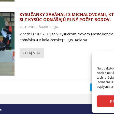
KYSUČANKY ZAVÁHALI S MICHALOVCAMI, K
SI Z KYSÚC ODNÁŠAJÚ PLNÝ POČET BODOV.
21. 1. 2015
|
Ženská 1. liga
V nedeľu 18.1.2015 sa v Kysuckom Novom Meste konala
dohrávka 4.B kola Ženskej 1. ligy. Kola sa...
ČÍTAJ VIAC
Na poskytov
cookie na u
technológia
jedinečné I
ovplyvniť ur
1
2
PR
s