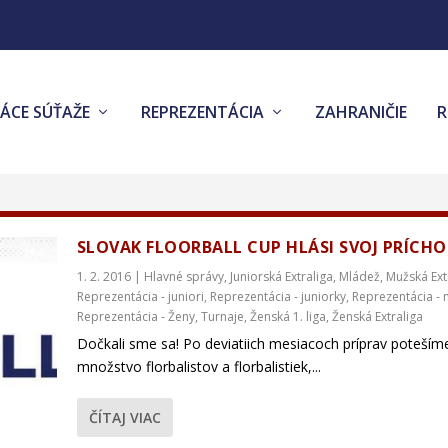
ÁCE SÚŤAŽE
REPREZENTÁCIA
ZAHRANIČIE
SLOVAK FLOORBALL CUP HLÁSI SVOJ PRÍCHO
1. 2. 2016
|
Hlavné správy
,
Juniorská Extraliga
,
Mládež
,
Mužská Ext
Reprezentácia - juniori
,
Reprezentácia - juniorky
,
Reprezentácia - 
Reprezentácia - Ženy
,
Turnaje
,
Ženská 1. liga
,
Ženská Extraliga
Dočkali sme sa! Po deviatiich mesiacoch príprav poteším
množstvo florbalistov a florbalistiek,...
ČÍTAJ VIAC