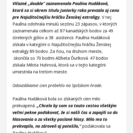
Víťazné „double“ zaznamenala Paulína Hudáková,
ktorá sa si okrem titulu Juniorky roka prevzala aj cenu
pre Najužitočnejšiu hráčku Ženskej extraligy.
V nej
Paulína odohrala minulú sezónu 23 zápasov, v ktorých
zaznamenala celkom až 87 kanadských bodov za 49
strelených gólov a 38 asistencii. Paulína Hudáková
získala v kategórii o Najužitočnejšiu hráčku Ženskej
extraligy 89 bodov. Za ňou, na druhom mieste,
skončila so 70 bodmi Alžbeta Ďuríková. 47 bodov
získala Milota Hutirová, ktorá sa v tejto kategórii
umiestnila na treťom mieste.
Odovzdávanie cien prebehlo na Spišskom hrade.
Paulína Hudáková bola so získaných cien milo
prekvapená.
„Chcela by som sa touto cestou všetkým
veľmi pekne poďakovať, že si našli čas a zapojili sa do
hlasovania a za všetky poslané hlasy. Milo ma to
prekvapilo, no zároveň aj potešilo,“
poďakovala sa
Paulína Hudáková.