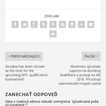
ZDIEĽAM:
PREDCHÁDZAJÚCE
ĎALŠIE
Slovakia has been chosen
Slovensko spoznalo
as the host for the
súperov na domácej
upcoming WFC qualification
kvalifikácii o postup na MS
tournament!
2016. Pricestujú
osemnásobní majstri sveta!
ZANECHAŤ ODPOVEĎ
Vaša e-mailová adresa nebude zverejnená.
Vyžadované polia
sú označené
*