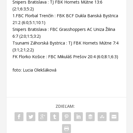
Snipers Bratislava : TJ FBK Hornets Mútne 13:6
(2:1;6:3;5:2)
1.FBC Florbal Trenčín : FBK BCF Dukla Banská Bystrica
21:2 (6:0;5:1;10:1)
Snipers Bratislava : FBC Grasshoppers AC Uniza Žilina
6:7 (2:0;1:5;3:2)
Tsunami Záhorská Bystrica : TJ FBK Hornets Mútne 7:4
(3:1;2:1;2:2)
FK Florko Košice : FBC Mikuláš Prešov 20:4 (6:0;8:1;6:3)
foto: Lucia Olekšáková
ZDIEĽAM: