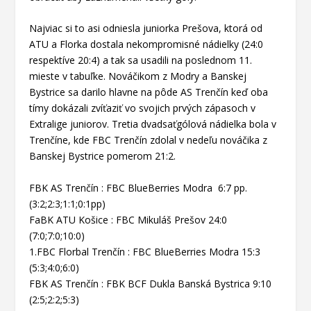
Najviac si to asi odniesla juniorka Prešova, ktorá od
ATU a Florka dostala nekompromisné nádielky (24:0
respektíve 20:4) a tak sa usadili na poslednom 11.
mieste v tabuľke. Nováčikom z Modry a Banskej
Bystrice sa darilo hlavne na pôde AS Trenčín keď oba
tímy dokázali zvíťaziť vo svojich prvých zápasoch v
Extralige juniorov. Tretia dvadsaťgólová nádielka bola v
Trenčíne, kde FBC Trenčín zdolal v nedeľu nováčika z
Banskej Bystrice pomerom 21:2.
FBK AS Trenčín : FBC BlueBerries Modra 6:7 pp.
(3:2;2:3;1:1;0:1pp)
FaBK ATU Košice : FBC Mikuláš Prešov 24:0
(7:0;7:0;10:0)
1.FBC Florbal Trenčín : FBC BlueBerries Modra 15:3
(5:3;4:0;6:0)
FBK AS Trenčín : FBK BCF Dukla Banská Bystrica 9:10
(2:5;2:2;5:3)