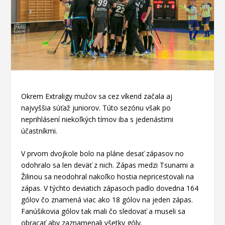
Okrem Extraligy mužov sa cez víkend začala aj
najvyššia súťaž juniorov. Túto sezónu však po
neprihlásení niekoľkých tímov iba s jedenástimi
účastníkmi.
V prvom dvojkole bolo na pláne desať zápasov no
odohralo sa len deväť z nich. Zápas medzi Tsunami a
Žilinou sa neodohral nakoľko hostia nepricestovali na
zápas. V týchto deviatich zápasoch padlo dovedna 164
gólov čo znamená viac ako 18 gólov na jeden zápas.
Fanúšikovia gólov tak mali čo sledovať a museli sa
obracať aby zaznamenali všetky góly.